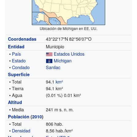
Ubicación de Míchigan en EE. UU.
43°22′17″N
82°56′07″O
Coordenadas
Municipio
Entidad
•
País
Estados Unidos
•
Estado
Míchigan
•
Condado
Sanilac
Superficie
• Total
94.1
km²
• Tierra
94.1 km²
• Agua
(0.01 %) 0.01 km²
Altitud
• Media
241 m s. n. m.
Población
(
2010
)
• Total
806 hab.
•
Densidad
8,56 hab./km²