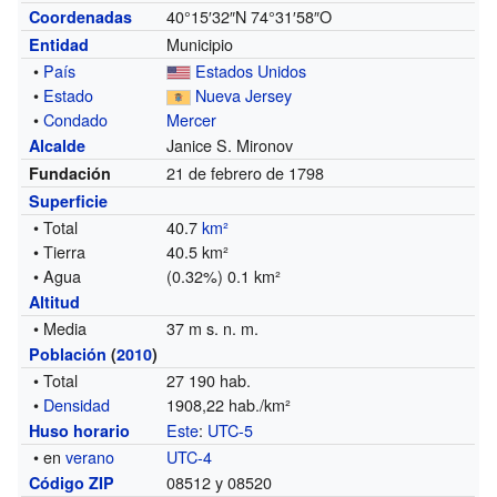
40°15′32″N
74°31′58″O
Coordenadas
Municipio
Entidad
•
País
Estados Unidos
•
Estado
Nueva Jersey
•
Condado
Mercer
Janice S. Mironov
Alcalde
21 de febrero de 1798
Fundación
Superficie
• Total
40.7
km²
• Tierra
40.5 km²
• Agua
(0.32%) 0.1 km²
Altitud
• Media
37 m s. n. m.
Población
(
2010
)
• Total
27 190 hab.
•
Densidad
1908,22 hab./km²
Este
:
UTC-5
Huso horario
• en
verano
UTC-4
08512 y 08520
Código ZIP