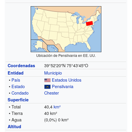
Ubicación de Pensilvania en EE. UU.
39°52′20″N
75°43′45″O
Coordenadas
Municipio
Entidad
•
País
Estados Unidos
•
Estado
Pensilvania
•
Condado
Chester
Superficie
• Total
40,4
km²
• Tierra
40 km²
• Agua
(0,0%) 0 km²
Altitud