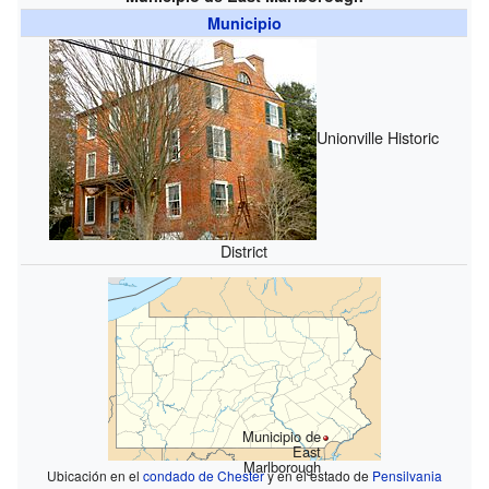
Municipio
Unionville Historic
District
Municipio de
East
Marlborough
Ubicación en el
condado de Chester
y en el estado de
Pensilvania