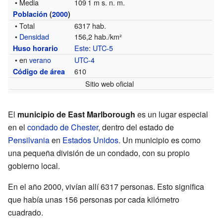
• Media
109 1 m s. n. m.
Población
(
2000
)
• Total
6317 hab.
•
Densidad
156,2 hab./km²
Este
:
UTC-5
Huso horario
• en
verano
UTC-4
610
Código de área
Sitio web oficial
El
municipio de East Marlborough
es un lugar especial
en el
condado de Chester
, dentro del estado de
Pensilvania
en
Estados Unidos
. Un municipio es como
una pequeña división de un condado, con su propio
gobierno local.
En el año 2000, vivían allí 6317 personas. Esto significa
que había unas 156 personas por cada kilómetro
cuadrado.