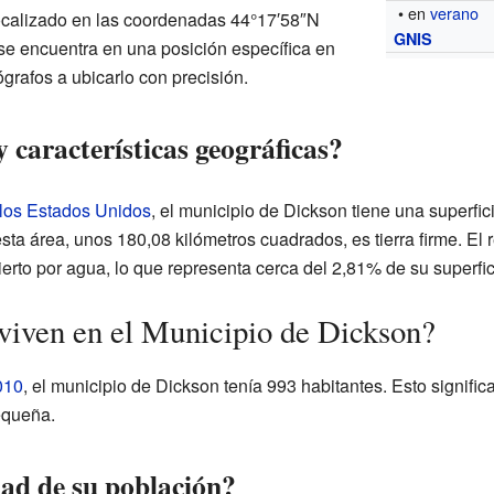
• en
verano
localizado en las coordenadas 44°17′58″N
GNIS
 se encuentra en una posición específica en
grafos a ubicarlo con precisión.
 características geográficas?
 los Estados Unidos
, el municipio de Dickson tiene una superfic
esta área, unos 180,08 kilómetros cuadrados, es tierra firme. El
erto por agua, lo que representa cerca del 2,81% de su superfici
viven en el Municipio de Dickson?
010
, el municipio de Dickson tenía 993 habitantes. Esto signif
equeña.
dad de su población?