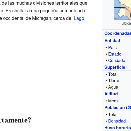
de las muchas divisiones territoriales que
an. Es similar a una pequeña comunidad o
rte occidental de Míchigan, cerca del
Lago
Ubica
Coordenada
Entidad
•
País
•
Estado
•
Condado
Superficie
• Total
• Tierra
• Agua
Altitud
• Media
Población
(
2
• Total
actamente?
•
Densidad
Huso horari