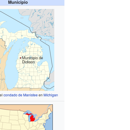
Municipio
Municipio de
Dickson
 el
condado de Manistee
en
Míchigan