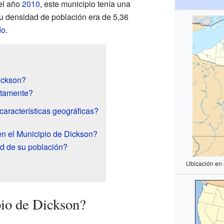
el año
2010
, este municipio tenía una
u densidad de población era de 5,36
do
.
ickson?
ctamente?
características geográficas?
n el Municipio de Dickson?
d de su población?
Ubicación en
io de Dickson?