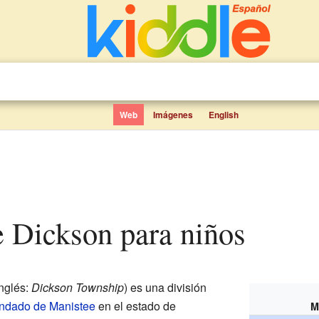
Web
Imágenes
English
de Dickson para niños
nglés:
Dickson Township
) es una división
ndado de Manistee
en el estado de
M