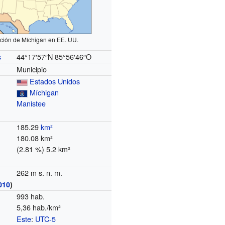
ción de Míchigan en EE. UU.
44°17′57″N
85°56′46″O
s
Municipio
Estados Unidos
Míchigan
Manistee
185.29
km²
180.08 km²
(2.81 %) 5.2 km²
262 m s. n. m.
010
)
993 hab.
5,36 hab./km²
Este
:
UTC-5
o