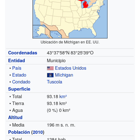
Ubicación de Míchigan en EE. UU.
43°37′58″N
83°25′39″O
Coordenadas
Municipio
Entidad
•
País
Estados Unidos
•
Estado
Míchigan
•
Condado
Tuscola
Superficie
• Total
93.18
km²
• Tierra
93.18 km²
• Agua
(0 %) 0 km²
Altitud
• Media
196 m s. n. m.
Población
(
2010
)
• Total
1284 hab.