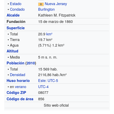
•
Estado
Nueva Jersey
•
Condado
Burlington
Kathleen M. Fitzpatrick
Alcalde
15 de marzo de 1860
Fundación
Superficie
• Total
20.9
km²
• Tierra
19.7 km²
• Agua
(5.71%) 1.2 km²
Altitud
• Media
5 m s. n. m.
Población
(
2010
)
• Total
15 569 hab.
•
Densidad
2116,86 hab./km²
Este
:
UTC-5
Huso horario
• en
verano
UTC-4
08077
Código ZIP
856
Código de área
Sitio web oficial