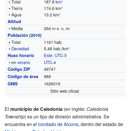
• Total
187.8
km²
• Tierra
174.6 km²
• Agua
13.2 km²
Altitud
• Media
264 m s. n. m.
Población
(
2010
)
• Total
1161 hab.
•
Densidad
5,48 hab./km²
Este
:
UTC-5
Huso horario
• en
verano
UTC-4
49747
Código ZIP
989
Código de área
1626019
GNIS
Sitio web oficial
El
municipio de Caledonia
(en inglés:
Caledonia
Township
) es un tipo de división administrativa. Se
encuentra en el
condado de Alcona
, dentro del estado de