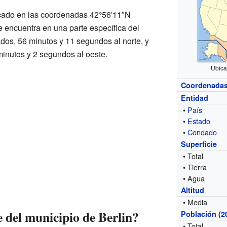
icado en las coordenadas 42°56′11″N
e encuentra en una parte específica del
dos, 56 minutos y 11 segundos al norte, y
minutos y 2 segundos al oeste.
Ubica
Coordenada
Entidad
•
País
•
Estado
•
Condado
Superficie
• Total
• Tierra
• Agua
Altitud
• Media
e del municipio de Berlin?
Población
(
2
• Total