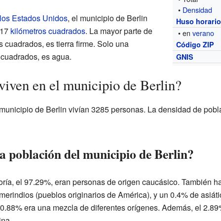
•
Densidad
 los Estados Unidos
, el municipio de Berlin
Huso horari
.17
kilómetros cuadrados
. La mayor parte de
• en
verano
s cuadrados, es tierra firme. Solo una
Código ZIP
 cuadrados, es agua.
GNIS
viven en el municipio de Berlin?
l municipio de Berlin vivían 3285 personas. La densidad de pob
 población del municipio de Berlin?
oría, el 97.29%, eran personas de origen caucásico. También 
erindios (pueblos originarios de América), y un 0.4% de asiát
 0.88% era una mezcla de diferentes orígenes. Además, el 2.89%
ina.