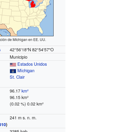
ción de Míchigan en EE. UU.
42°56′18″N
82°54′57″O
s
Municipio
Estados Unidos
Míchigan
St. Clair
96.17
km²
96.15 km²
(0.02 %) 0.02 km²
241 m s. n. m.
010
)
3285 hab.