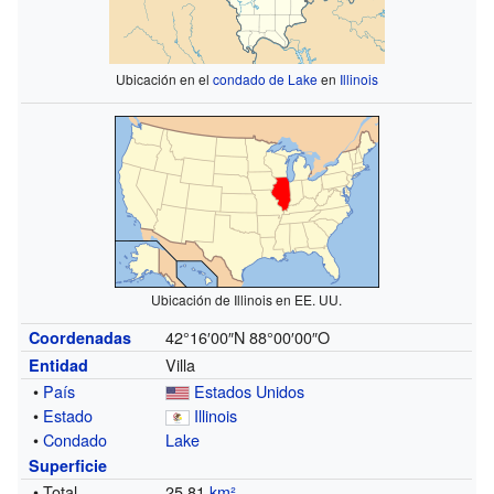
Ubicación en el
condado de Lake
en
Illinois
Ubicación de Illinois en EE. UU.
42°16′00″N
88°00′00″O
Coordenadas
Villa
Entidad
•
País
Estados Unidos
•
Estado
Illinois
•
Condado
Lake
Superficie
• Total
25.81
km²