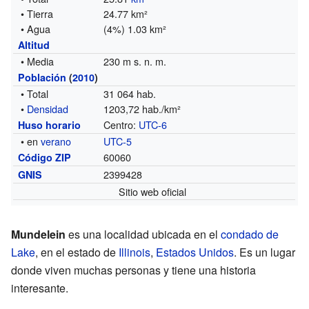
• Tierra
24.77 km²
• Agua
(4%) 1.03 km²
Altitud
• Media
230 m s. n. m.
Población
(
2010
)
• Total
31 064 hab.
•
Densidad
1203,72 hab./km²
Centro:
UTC-6
Huso horario
• en
verano
UTC-5
60060
Código ZIP
2399428
GNIS
Sitio web oficial
Mundelein
es una localidad ubicada en el
condado de
Lake
, en el estado de
Illinois
,
Estados Unidos
. Es un lugar
donde viven muchas personas y tiene una historia
interesante.