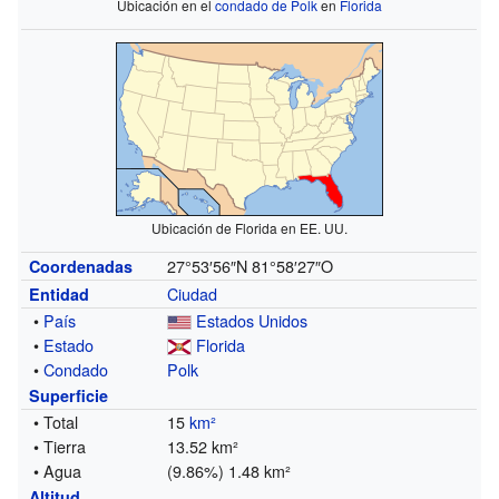
Ubicación en el
condado de Polk
en
Florida
Ubicación de Florida en EE. UU.
27°53′56″N
81°58′27″O
Coordenadas
Ciudad
Entidad
•
País
Estados Unidos
•
Estado
Florida
•
Condado
Polk
Superficie
• Total
15
km²
• Tierra
13.52 km²
• Agua
(9.86%) 1.48 km²
Altitud