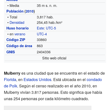
• Media
35 m s. n. m.
Población
(
2010
)
• Total
3,817 hab.
•
Densidad
254,45 hab./km²
Este
:
UTC-5
Huso horario
• en
verano
UTC-4
33860
Código ZIP
863
Código de área
2404336
GNIS
Sitio web oficial
Mulberry
es una ciudad que se encuentra en el estado de
Florida
, en
Estados Unidos
. Está ubicada en el
condado
de Polk
. Según el censo realizado en el año 2010, en
Mulberry vivían 3.817 personas. Esto significa que había
unas 254 personas por cada kilómetro cuadrado.