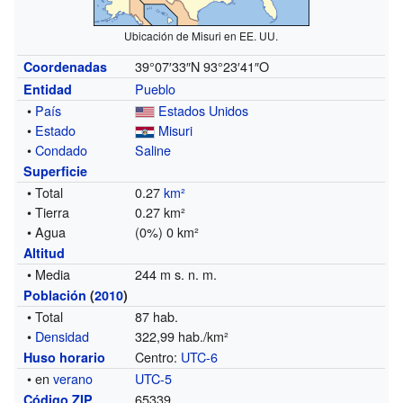
Ubicación de Misuri en EE. UU.
39°07′33″N
93°23′41″O
Coordenadas
Pueblo
Entidad
•
País
Estados Unidos
•
Estado
Misuri
•
Condado
Saline
Superficie
• Total
0.27
km²
• Tierra
0.27 km²
• Agua
(0%) 0 km²
Altitud
• Media
244 m s. n. m.
Población
(
2010
)
• Total
87 hab.
•
Densidad
322,99 hab./km²
Centro:
UTC-6
Huso horario
• en
verano
UTC-5
65339
Código ZIP