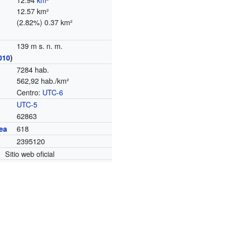
12.57 km²
(2.82%) 0.37 km²
139 m s. n. m.
010
)
7284 hab.
562,92 hab./km²
Centro:
UTC-6
o
UTC-5
62863
618
ea
2395120
Sitio web oficial