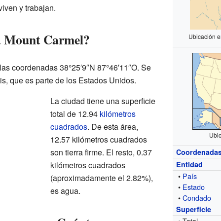
iven y trabajan.
a Mount Carmel?
Ubicación e
las coordenadas 38°25′9″N 87°46′11″O. Se
ois, que es parte de los Estados Unidos.
La ciudad tiene una superficie
total de 12.94
kilómetros
cuadrados
. De esta área,
Ubic
12.57 kilómetros cuadrados
son tierra firme. El resto, 0.37
Coordenada
kilómetros cuadrados
Entidad
•
País
(aproximadamente el 2.82%),
•
Estado
es agua.
•
Condado
Superficie
• Total