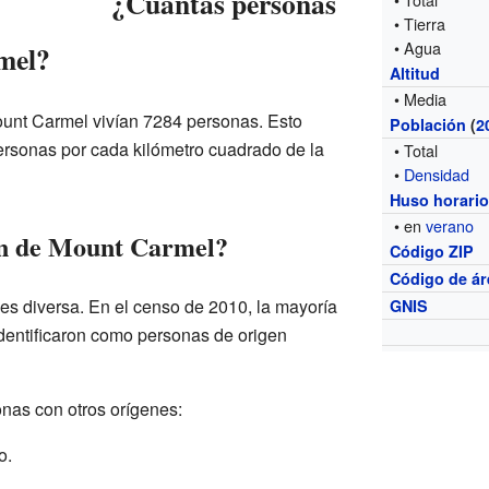
¿Cuántas personas
• Tierra
• Agua
mel?
Altitud
• Media
unt Carmel vivían 7284 personas. Esto
Población
(
2
ersonas por cada kilómetro cuadrado de la
• Total
•
Densidad
Huso horari
• en
verano
ón de Mount Carmel?
Código ZIP
Código de ár
s diversa. En el censo de 2010, la mayoría
GNIS
identificaron como personas de origen
nas con otros orígenes:
o.