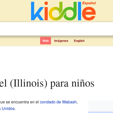
Web
Imágenes
English
l (Illinois) para niños
ue se encuentra en el
condado de Wabash
,
s Unidos
.