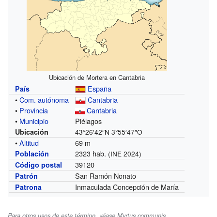
Ubicación de Mortera en Cantabria
España
País
•
Com. autónoma
Cantabria
•
Provincia
Cantabria
•
Municipio
Piélagos
Ubicación
43°26′42″N
3°55′47″O
•
Altitud
69 m
2323 hab.
Población
(INE 2024)
39120
Código postal
San Ramón Nonato
Patrón
Inmaculada Concepción de María
Patrona
Para otros usos de este término, véase Myrtus communis.