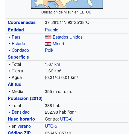
Ubicación de Misuri en EE. UU.
37°28′51″N
93°25′38″O
Coordenadas
Pueblo
Entidad
•
País
Estados Unidos
•
Estado
Misuri
•
Condado
Polk
Superficie
• Total
1.67
km²
• Tierra
1.66 km²
• Agua
(0.31%) 0.01 km²
Altitud
• Media
355 m s. n. m.
Población
(
2010
)
• Total
388 hab.
•
Densidad
232,98 hab./km²
Centro:
UTC-6
Huso horario
• en
verano
UTC-5
65645, 65710
Código ZIP