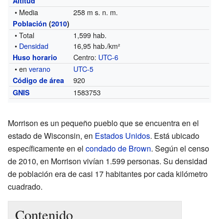
Altitud
• Media
258 m s. n. m.
Población
(
2010
)
• Total
1,599 hab.
•
Densidad
16,95 hab./km²
Centro:
UTC-6
Huso horario
• en
verano
UTC-5
920
Código de área
1583753
GNIS
Morrison es un pequeño pueblo que se encuentra en el
estado de Wisconsin, en
Estados Unidos
. Está ubicado
específicamente en el
condado de Brown
. Según el censo
de 2010, en Morrison vivían 1.599 personas. Su densidad
de población era de casi 17 habitantes por cada kilómetro
cuadrado.
Contenido