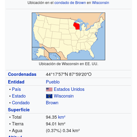
Ubicación en el
condado de Brown
en
Wisconsin
Ubicación de Wisconsin en EE. UU.
44°17′57″N
87°59′20″O
Coordenadas
Pueblo
Entidad
•
País
Estados Unidos
•
Estado
Wisconsin
•
Condado
Brown
Superficie
• Total
94.35
km²
• Tierra
94.01 km²
• Agua
(0.37%) 0.34 km²