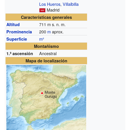
Los Hueros
,
Villalbilla
Madrid
Características generales
711
m s. n. m.
Altitud
200
m
aprox.
Prominencia
m²
Superficie
Montañismo
Ancestral
1.ª ascensión
Mapa de localización
Monte
Gurugú