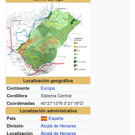
Localización geográfica
Europa
Continente
Sistema Central
Cordillera
40°27′13″N
3°21′18″O
Coordenadas
Localización administrativa
España
País
Alcalá de Henares
División
Alcalá de Henares
Localización