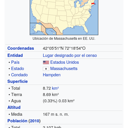
Ubicación de Massachusetts en EE. UU.
42°05′51″N
72°18′54″O
Coordenadas
Lugar designado por el censo
Entidad
•
País
Estados Unidos
•
Estado
Massachusetts
•
Condado
Hampden
Superficie
• Total
8.72
km²
• Tierra
8.69 km²
• Agua
(0.33%) 0.03 km²
Altitud
• Media
167 m s. n. m.
Población
(
2010
)
• Total
2,107 hab.