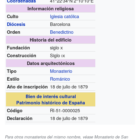
41°22′34″N
2°10′10″E
Coordenadas
Información religiosa
Iglesia católica
Culto
Barcelona
Diócesis
Benedictino
Orden
Historia del edificio
siglo
x
Fundación
Siglo
ix
Construcción
Datos arquitectónicos
Monasterio
Tipo
Románico
Estilo
18 de julio de 1879
Año de inscripción
Bien de interés cultural
Patrimonio histórico de España
RI-51-0000025
Código
18 de julio de 1879
Declaración
Para otros monasterios del mismo nombre, véase Monasterio de San