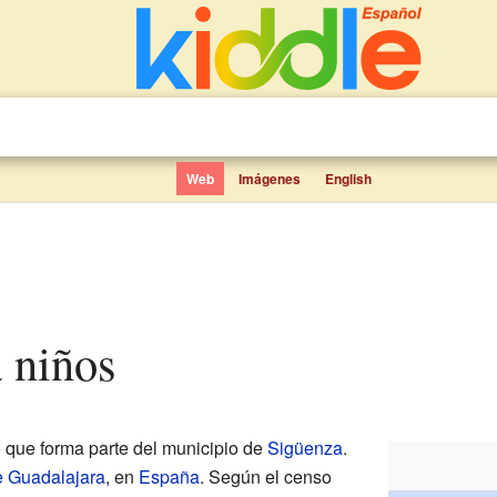
Web
Imágenes
English
a niños
que forma parte del municipio de
Sigüenza
.
e Guadalajara
, en
España
. Según el censo