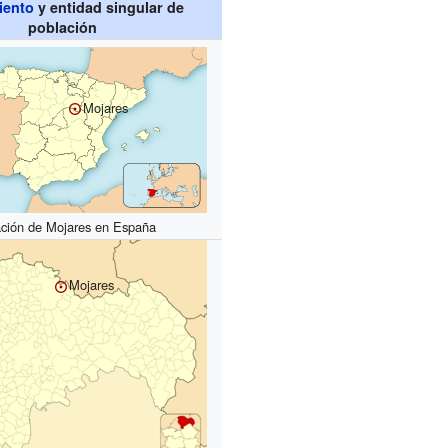
iento
y entidad singular de
población
Mojares
ación de Mojares en España
Mojares