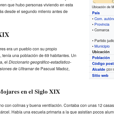
eren que hubo personas viviendo en esta
Ubicación de M
ás desde el segundo milenio antes de
País
•
Com. autó
•
Provincia
• Comarca
 XIX
• Partido judic
•
Municipio
res era un pueblo con su propio
Ubicación
 tenía una población de 69 habitantes. Un
Población
a, el
Diccionario geográfico-estadístico-
Código post
siones de Ultramar
de Pascual Madoz,
Alcalde
(2011
Sitio web
Mojares en el Siglo XIX
no con colinas y buena ventilación. Contaba con unas 12 casas 
rcel. Había una escuela primaria a la que asistían pocos alumn