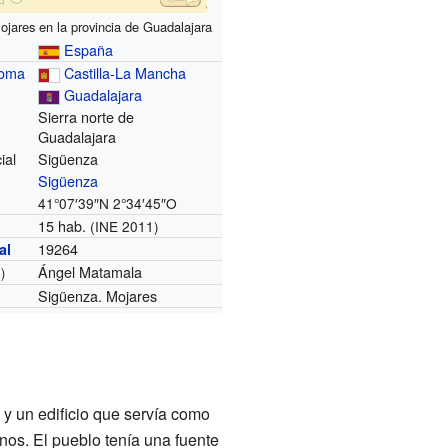
ojares en la provincia de Guadalajara
España
noma
Castilla-La Mancha
Guadalajara
Sierra norte de
Guadalajara
ial
Sigüenza
Sigüenza
41°07′39″N
2°34′45″O
15 hab.
(INE 2011)
19264
al
Ángel Matamala
)
Sigüenza. Mojares
y un edificio que servía como
os. El pueblo tenía una fuente