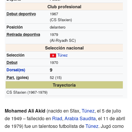
Club profesional
Debut deportivo
1967
(CS Sfaxien)
Posición
delantero
Retirada deportiva
1979
(Al-Riyadh SC)
Selección nacional
Selección
Túnez
Debut
1970
9
Dorsal(es)
Part.
(goles)
52 (15)
Trayectoria
CS Sfaxien (1967-1979)
Mohamed Ali Akid
(nacido en Sfax,
Túnez
, el 5 de julio
de 1949 – fallecido en
Riad
,
Arabia Saudita
, el 11 de abril
de 1979) fue un talentoso futbolista de
Túnez
. Jugó como