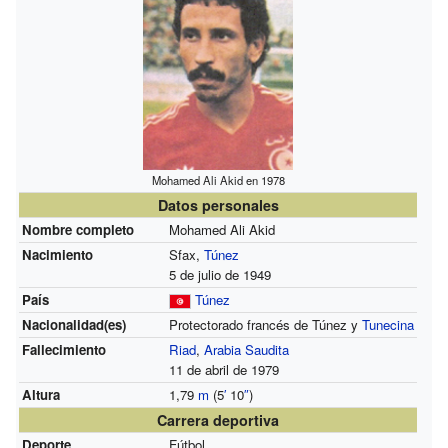
Mohamed Ali Akid en 1978
Datos personales
Nombre completo
Mohamed Ali Akid
Nacimiento
Sfax,
Túnez
5 de julio de 1949
País
Túnez
Nacionalidad(es)
Protectorado francés de Túnez y
Tunecina
Fallecimiento
Riad
,
Arabia Saudita
11 de abril de 1979
Altura
1,79
m
(5
′
10
″
)
Carrera deportiva
Deporte
Fútbol