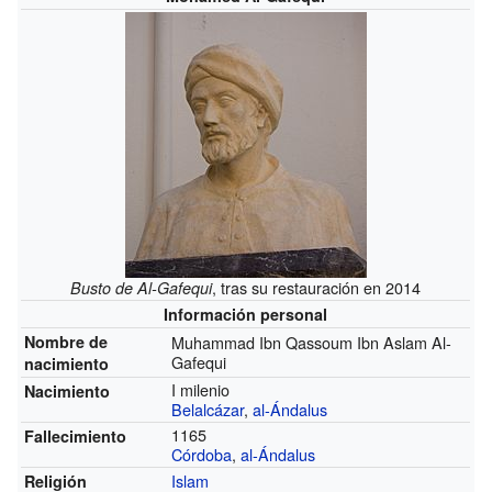
, tras su restauración en 2014
Busto de Al-Gafequi
Información personal
Nombre de
Muhammad Ibn Qassoum Ibn Aslam Al-
Gafequi
nacimiento
I milenio
Nacimiento
Belalcázar
,
al-Ándalus
1165
Fallecimiento
Córdoba
,
al-Ándalus
Islam
Religión