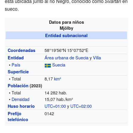
está ubicada junto al río Negro, conocido como
Svartån
en
sueco.
Datos para niños
Mjölby
Entidad subnacional
58°19′56″N
15°07′52″E
Coordenadas
Área urbana de Suecia
y
Villa
Entidad
•
País
Suecia
Superficie
• Total
8,17
km²
Población
(2023)
• Total
14 282 hab.
•
Densidad
15,07 hab./km²
UTC+01:00
y
UTC+02:00
Huso horario
0142
Prefijo
telefónico