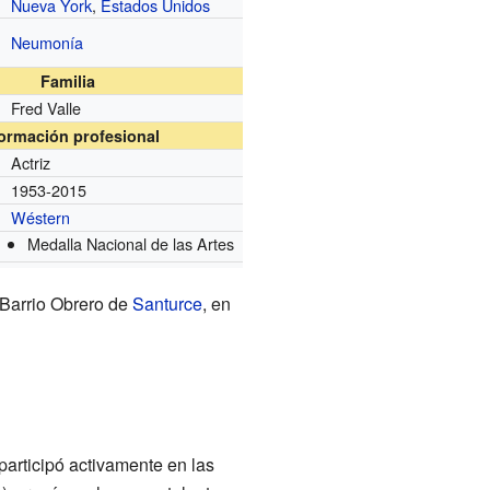
Nueva York
,
Estados Unidos
Neumonía
Familia
Fred Valle
formación profesional
Actriz
1953-2015
Wéstern
Medalla Nacional de las Artes
 Barrio Obrero de
Santurce
, en
í participó activamente en las