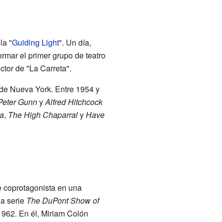
la "
Guiding Light
". Un día,
ormar el primer grupo de teatro
ctor de "La Carreta".
 de Nueva York. Entre 1954 y
Peter Gunn
y
Alfred Hitchcock
a
,
The High Chaparral
y
Have
e coprotagonista en una
la serie
The DuPont Show of
1962. En él, Miriam Colón