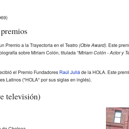
969)
 premios
un Premio a la Trayectoria en el Teatro
(Obie Award)
. Este prem
 biografía sobre Miriam Colón, titulada
"Miriam Colón - Actor y T
recibió el Premio Fundadores
Raúl Juliá
de la HOLA. Este premi
s Latinos ("HOLA" por sus siglas en inglés).
e televisión)
 de Chelsea