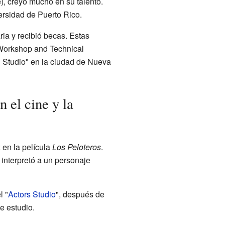
), creyó mucho en su talento.
rsidad de Puerto Rico.
ia y recibió becas. Estas
c Workshop and Technical
g Studio" en la ciudad de Nueva
 el cine y la
 en la película
Los Peloteros
.
 interpretó a un personaje
l "
Actors Studio
", después de
e estudio.