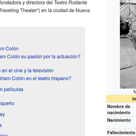
fundadora y directora del Teatro Rodante
Traveling Theater") en la ciudad de Nueva
am Colón
m Colón su pasión por la actuación?
en el cine y la televisión
riam Colón en el teatro hispano?
n películas
M
I
riqueño
Nombre de
nacimiento
way
Nacimiento
s
Fallecimiento
ión)