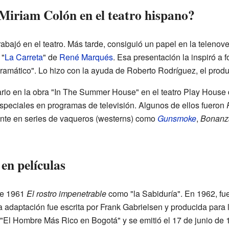
Miriam Colón en el teatro hispano?
bajó en el teatro. Más tarde, consiguió un papel en la telenove
 "
La Carreta
" de
René Marqués
. Esa presentación la inspiró a f
ramático". Lo hizo con la ayuda de Roberto Rodríguez, el produ
rio en la obra "In The Summer House" en el teatro Play House
speciales en programas de televisión. Algunos de ellos fueron
ente en series de vaqueros (westerns) como
Gunsmoke
,
Bonanz
en películas
de 1961
El rostro impenetrable
como "la Sabiduría". En 1962, fu
a adaptación fue escrita por Frank Gabrielsen y producida para 
ó "El Hombre Más Rico en Bogotá" y se emitió el 17 de junio de 