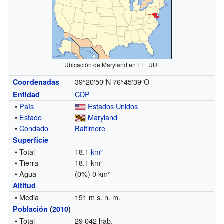
Ubicación de Maryland en EE. UU.
39°20′50″N
76°45′39″O
Coordenadas
CDP
Entidad
•
País
Estados Unidos
•
Estado
Maryland
•
Condado
Baltimore
Superficie
• Total
18.1
km²
• Tierra
18.1 km²
• Agua
(0%) 0 km²
Altitud
• Media
151 m s. n. m.
Población
(
2010
)
• Total
29 042 hab.