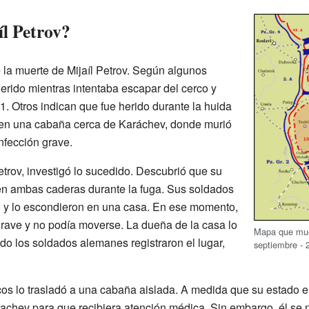
íl Petrov?
e la muerte de Mijaíl Petrov. Según algunos
erido mientras intentaba escapar del cerco y
41. Otros indican que fue herido durante la huida
 en una cabaña cerca de Karáchev, donde murió
nfección grave.
trov, investigó lo sucedido. Descubrió que su
en ambas caderas durante la fuga. Sus soldados
o y lo escondieron en una casa. En ese momento,
grave y no podía moverse. La dueña de la casa lo
Mapa que mues
do los soldados alemanes registraron el lugar,
septiembre - 
cos lo trasladó a una cabaña aislada. A medida que su estado 
arachev para que recibiera atención médica. Sin embargo, él se n