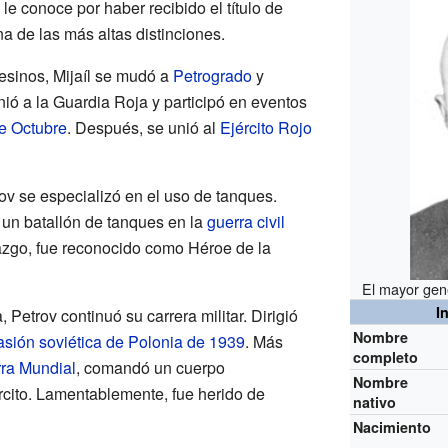
 le conoce por haber recibido el título de
na de las más altas distinciones.
esinos, Mijaíl se mudó a
Petrogrado
y
unió a la Guardia Roja y participó en eventos
e Octubre
. Después, se unió al
Ejército Rojo
ov se especializó en el uso de tanques.
un batallón de tanques en la
guerra civil
erazgo, fue reconocido como Héroe de la
El mayor gene
I
, Petrov continuó su carrera militar. Dirigió
Nombre
asión soviética de Polonia de 1939
. Más
completo
ra Mundial
, comandó un cuerpo
Nombre
rcito. Lamentablemente, fue herido de
nativo
Nacimiento