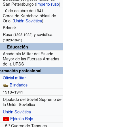
San Petersburgo (
Imperio ruso
)
10 de octubre de 1941
Cerca de Karáchev, óblast de
Oriol (
Unión Soviética
)
Briansk
Rusa
y soviética
(1898-1922)
(1923-1941)
Educación
Academia Militar del Estado
Mayor de las Fuerzas Armadas
de la URSS
formación profesional
Oficial militar
Blindados
1918–1941
Diputado del Sóviet Supremo de
la Unión Soviética
Unión Soviética
Ejército Rojo
15.º Cuerpo de Tanques