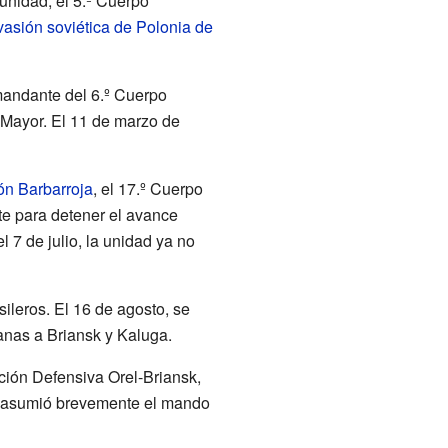
unidad, el 5.º Cuerpo
vasión soviética de Polonia de
omandante del 6.º Cuerpo
 Mayor. El 11 de marzo de
ón Barbarroja
, el 17.º Cuerpo
te para detener el avance
l 7 de julio, la unidad ya no
ileros. El 16 de agosto, se
canas a Briansk y Kaluga.
ación Defensiva Orel-Briansk,
ov asumió brevemente el mando