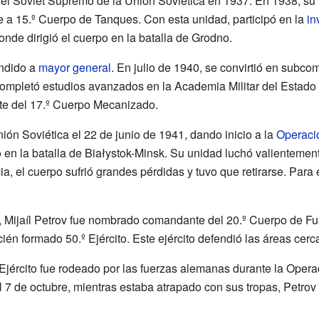
el Sóviet Supremo de la Unión Soviética en 1937. En 1938, su 
a 15.º Cuerpo de Tanques. Con esta unidad, participó en la
in
nde dirigió el cuerpo en la batalla de Grodno.
endido a
mayor general
. En julio de 1940, se convirtió en subc
ompletó estudios avanzados en la Academia Militar del Estado
e del 17.º Cuerpo Mecanizado.
ión Soviética el 22 de junio de 1941, dando inicio a la
Operaci
 en la batalla de Białystok-Minsk. Su unidad luchó valientemen
a, el cuerpo sufrió grandes pérdidas y tuvo que retirarse. Para e
, Mijaíl Petrov fue nombrado comandante del 20.º Cuerpo de Fus
ién formado 50.º Ejército. Este ejército defendió las áreas cer
º Ejército fue rodeado por las fuerzas alemanas durante la Oper
El 7 de octubre, mientras estaba atrapado con sus tropas, Petr