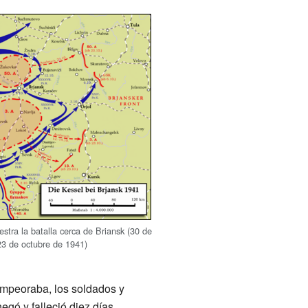
tra la batalla cerca de Briansk (30 de
23 de octubre de 1941)
empeoraba, los soldados y
egó y falleció diez días