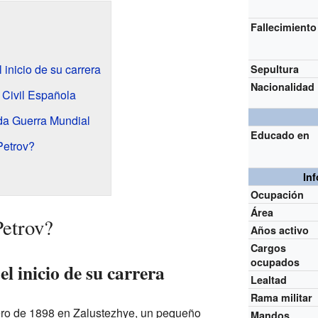
Fallecimiento
 inicio de su carrera
Sepultura
Nacionalidad
 Civil Española
da Guerra Mundial
Educado en
Petrov?
In
Ocupación
Área
Petrov?
Años activo
Cargos
ocupados
l inicio de su carrera
Lealtad
Rama militar
nero de 1898 en Zalustezhye, un pequeño
Mandos