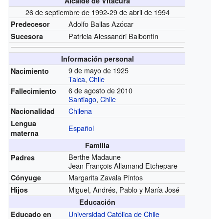
Alcalde de Vitacura
26 de septiembre de 1992-29 de abril de 1994
Adolfo Ballas Azócar
Predecesor
Patricia Alessandri Balbontín
Sucesora
Información personal
9 de mayo de 1925
Nacimiento
Talca
,
Chile
6 de agosto de 2010
Fallecimiento
Santiago
,
Chile
Chilena
Nacionalidad
Lengua
Español
materna
Familia
Berthe Madaune
Padres
Jean François Allamand Etchepare
Margarita Zavala Pintos
Cónyuge
Miguel, Andrés, Pablo y María José
Hijos
Educación
Universidad Católica de Chile
Educado en