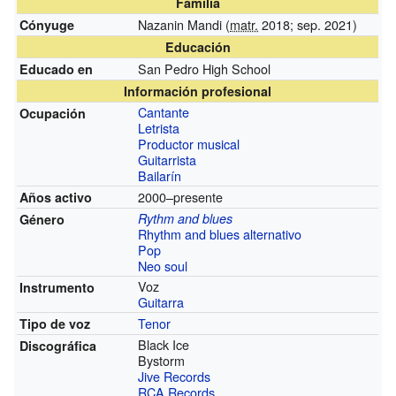
Familia
Nazanin Mandi (
matr.
2018; sep. 2021)
Cónyuge
Educación
San Pedro High School
Educado en
Información profesional
Cantante
Ocupación
Letrista
Productor musical
Guitarrista
Bailarín
2000–presente
Años activo
Rythm and blues
Género
Rhythm and blues alternativo
Pop
Neo soul
Voz
Instrumento
Guitarra
Tenor
Tipo de voz
Black Ice
Discográfica
Bystorm
Jive Records
RCA Records