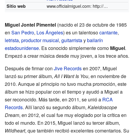
www.officialmiguel.com:
http://www.officialmiguel.com/:
Sitio web
Miguel Jontel Pimentel
(nacido el 23 de octubre de 1985
en
San Pedro
,
Los Ángeles
) es un talentoso
cantante
,
letrista
,
productor musical
,
guitarrista
y
bailarín
estadounidense
. Es conocido simplemente como
Miguel
.
Empezó a crear música desde muy joven, a los trece años.
Después de firmar con
Jive Records
en 2007, Miguel
lanzó su primer álbum,
All I Want Is You
, en noviembre de
2010. Aunque al principio no tuvo mucha promoción, este
álbum se hizo popular con el tiempo y ayudó a Miguel a
ser reconocido. Más tarde, en 2011, se unió a
RCA
Records
. Allí lanzó su segundo álbum,
Kaleidoscope
Dream
, en 2012, el cual fue muy elogiado por la crítica en
todo el mundo. En 2015, Miguel lanzó su tercer álbum,
Wildheart
, que también recibió excelentes comentarios. Su