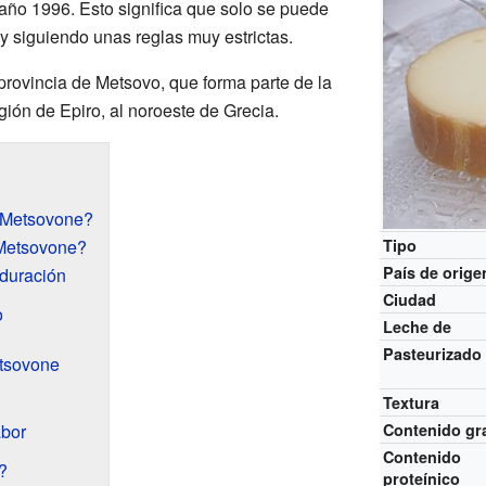
año 1996. Esto significa que solo se puede
 y siguiendo unas reglas muy estrictas.
provincia de Metsovo, que forma parte de la
egión de Epiro, al noroeste de Grecia.
 Metsovone?
Metsovone?
Tipo
País de orige
aduración
Ciudad
o
Leche de
Pasteurizado
etsovone
Textura
abor
Contenido gr
Contenido
?
proteínico