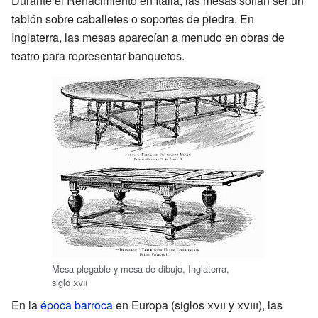
Durante el Renacimiento en Italia, las mesas solían ser un
tablón sobre caballetes o soportes de piedra. En
Inglaterra, las mesas aparecían a menudo en obras de
teatro para representar banquetes.
Mesa plegable y mesa de dibujo, Inglaterra,
siglo
xvii
En la
época barroca
en Europa (siglos
xvii
y
xviii
), las