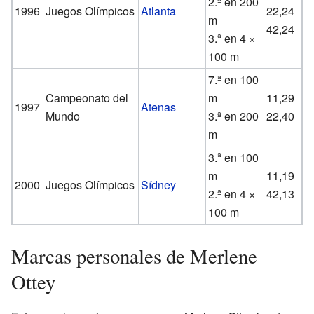
2.ª en 200
1996
Juegos Olímpicos
Atlanta
22,24
m
42,24
3.ª en 4 ×
100 m
7.ª en 100
Campeonato del
m
11,29
1997
Atenas
Mundo
3.ª en 200
22,40
m
3.ª en 100
m
11,19
2000
Juegos Olímpicos
Sídney
2.ª en 4 ×
42,13
100 m
Marcas personales de Merlene
Ottey