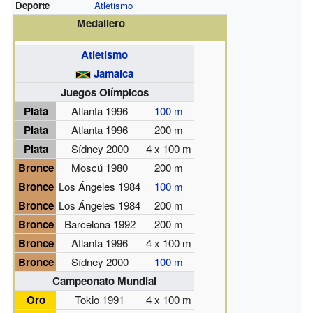
Deporte
Atletismo
Medallero
Atletismo
Jamaica
Juegos Olímpicos
Plata
Atlanta 1996
100 m
Plata
Atlanta 1996
200 m
Plata
Sídney 2000
4 x 100 m
Bronce
Moscú 1980
200 m
Bronce
Los Ángeles 1984
100 m
Bronce
Los Ángeles 1984
200 m
Bronce
Barcelona 1992
200 m
Bronce
Atlanta 1996
4 x 100 m
Bronce
Sídney 2000
100 m
Campeonato Mundial
Oro
Tokio 1991
4 x 100 m