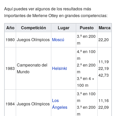
Aquí puedes ver algunos de los resultados más
importantes de Merlene Ottey en grandes competencias:
Año
Competición
Lugar
Puesto
Marca
3.ª en 200
1980
Juegos Olímpicos
Moscú
22,20
m
4.ª en 100
m
11,19
Campeonato del
2.ª en 200
1983
Helsinki
22,19
Mundo
m
42,73
3.ª en 4 ×
100 m
3.ª en 100
Los
m
11,16
1984
Juegos Olímpicos
Ángeles
3.ª en 200
22,09
m