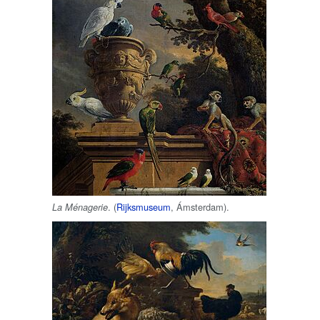
. (
Rijksmuseum
, Ámsterdam).
La Ménagerie