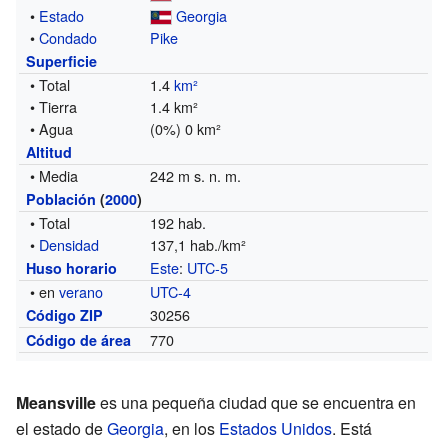
•
Estado
Georgia
•
Condado
Pike
Superficie
• Total
1.4
km²
• Tierra
1.4 km²
• Agua
(0%) 0 km²
Altitud
• Media
242 m s. n. m.
Población
(
2000
)
• Total
192 hab.
•
Densidad
137,1 hab./km²
Este
:
UTC-5
Huso horario
• en
verano
UTC-4
30256
Código ZIP
770
Código de área
Meansville
es una pequeña ciudad que se encuentra en
el estado de
Georgia
, en los
Estados Unidos
. Está