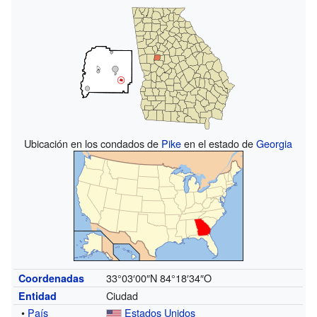
Ubicación en los condados de
Pike
en el estado de
Georgia
33°03′00″N
84°18′34″O
Coordenadas
Ciudad
Entidad
•
País
Estados Unidos