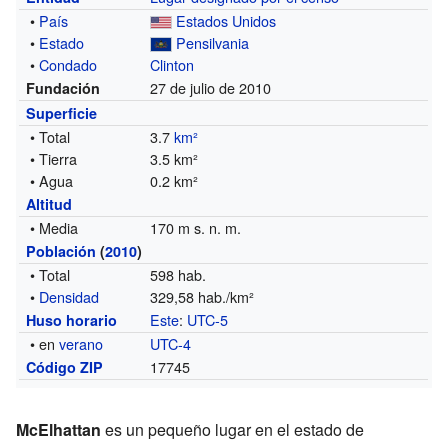
•
País
Estados Unidos
•
Estado
Pensilvania
•
Condado
Clinton
27 de julio de 2010
Fundación
Superficie
• Total
3.7
km²
• Tierra
3.5 km²
• Agua
0.2 km²
Altitud
• Media
170 m s. n. m.
Población
(
2010
)
• Total
598 hab.
•
Densidad
329,58 hab./km²
Este
:
UTC-5
Huso horario
• en
verano
UTC-4
17745
Código ZIP
McElhattan
es un pequeño lugar en el estado de