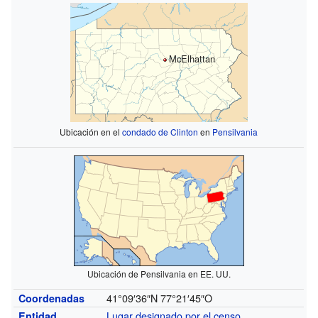
McElhattan
Ubicación en el
condado de Clinton
en
Pensilvania
Ubicación de Pensilvania en EE. UU.
41°09′36″N
77°21′45″O
Coordenadas
Lugar designado por el censo
Entidad