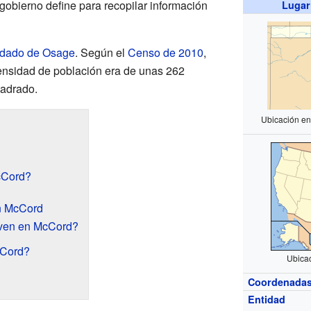
 gobierno define para recopilar información
Lugar
dado de Osage
. Según el
Censo de 2010
,
densidad de población era de unas 262
uadrado.
Ubicación en
cCord?
n McCord
iven en McCord?
cCord?
Ubica
Coordenada
Entidad