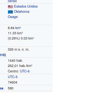
censo
Estados Unidos
Oklahoma
Osage
8.84
km²
11.33 km²
(0.29%) 0.03 km²
326 m s. n. m.
010
)
1440 hab.
262,01 hab./km²
Centro:
UTC-6
o
UTC-5
74604
580
ea