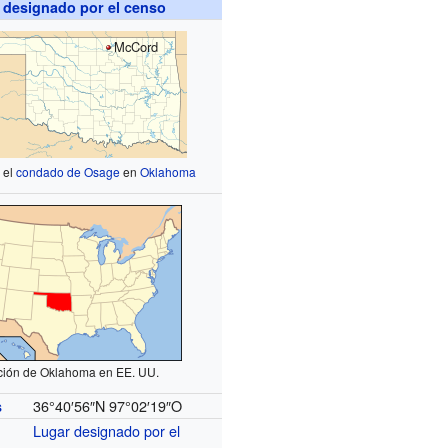
 designado por el censo
McCord
 el
condado de Osage
en
Oklahoma
ción de Oklahoma en EE. UU.
36°40′56″N
97°02′19″O
s
Lugar designado por el