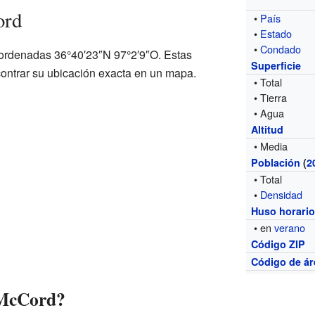
ord
•
País
•
Estado
•
Condado
ordenadas 36°40′23″N 97°2′9″O. Estas
Superficie
ntrar su ubicación exacta en un mapa.
• Total
• Tierra
• Agua
Altitud
• Media
Población
(
2
• Total
•
Densidad
Huso horari
• en
verano
Código ZIP
Código de ár
 McCord?