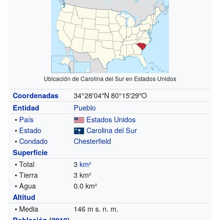
Ubicación de Carolina del Sur en Estados Unidos
34°28′04″N
80°15′29″O
Coordenadas
Pueblo
Entidad
•
País
Estados Unidos
•
Estado
Carolina del Sur
•
Condado
Chesterfield
Superficie
• Total
3
km²
• Tierra
3 km²
• Agua
0.0 km²
Altitud
• Media
146 m s. n. m.
Población
(
2010
)