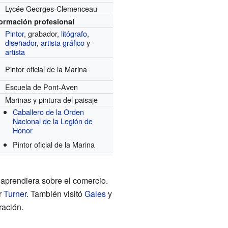
Lycée Georges-Clemenceau
formación profesional
Pintor
, grabador,
litógrafo
,
diseñador
,
artista gráfico
y
artista
Pintor oficial de la Marina
Escuela de Pont-Aven
Marinas y pintura del paisaje
Caballero de la Orden
Nacional de la Legión de
Honor
Pintor oficial de la Marina
aprendiera sobre el comercio.
r
Turner
. También visitó
Gales
y
ración.