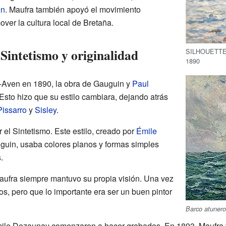
on
. Maufra también apoyó el movimiento
ver la cultura local de Bretaña.
 Sintetismo y originalidad
SILHOUETT
1890
-Aven en 1890, la obra de Gauguin y
Paul
sto hizo que su estilo cambiara, dejando atrás
Pissarro
y
Sisley
.
 el Sintetismo. Este estilo, creado por
Émile
guin, usaba colores planos y formas simples
.
Maufra siempre mantuvo su propia visión. Una vez
vos, pero que lo importante era ser un buen pintor
Barco atunero
ile Dezaunay comenzaron a hacer grabados. En 1893, Maufra fu