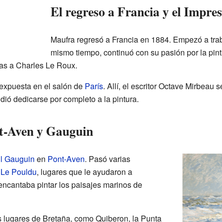
El regreso a Francia y el Impre
Maufra regresó a Francia en 1884. Empezó a traba
mismo tiempo, continuó con su pasión por la pin
as a Charles Le Roux.
 expuesta en el salón de
París
. Allí, el escritor Octave Mirbeau s
ió dedicarse por completo a la pintura.
nt-Aven y Gauguin
l Gauguin
en
Pont-Aven
. Pasó varias
n
Le Pouldu
, lugares que le ayudaron a
e encantaba pintar los paisajes marinos de
 lugares de Bretaña, como Quiberon, la Punta