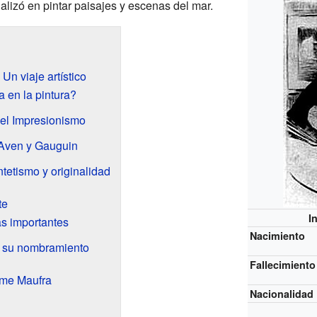
alizó en pintar paisajes y escenas del mar.
Un viaje artístico
en la pintura?
 el Impresionismo
-Aven y Gauguin
ntetismo y originalidad
te
I
as importantes
Nacimiento
y su nombramiento
Fallecimiento
ime Maufra
Nacionalidad