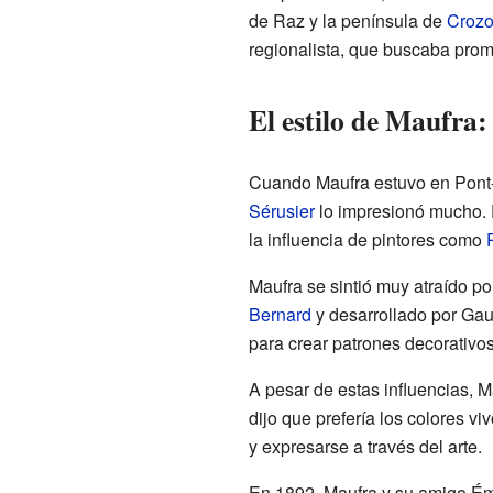
de Raz y la península de
Croz
regionalista, que buscaba promo
El estilo de Maufra:
Cuando Maufra estuvo en Pont
Sérusier
lo impresionó mucho. E
la influencia de pintores como
Maufra se sintió muy atraído por
Bernard
y desarrollado por Gau
para crear patrones decorativos
A pesar de estas influencias, 
dijo que prefería los colores vi
y expresarse a través del arte.
En 1892, Maufra y su amigo Ém