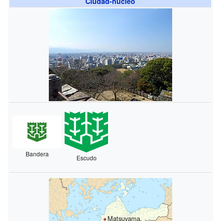
Ciudad-núcleo
Bandera
Escudo
Matsuyama