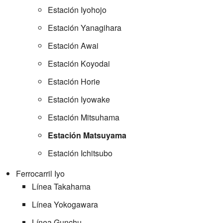
Estación Iyohojo
Estación Yanagihara
Estación Awai
Estación Koyodai
Estación Horie
Estación Iyowake
Estación Mitsuhama
Estación Matsuyama
Estación Ichitsubo
Ferrocarril Iyo
Línea Takahama
Línea Yokogawara
Línea Gunchu