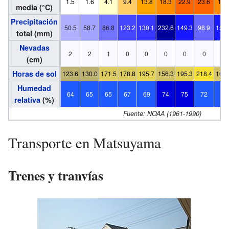
1.5
1.6
4.1
9.4
13.8
18.3
22.9
23.6
19.
media (°C)
Precipitación
50.5
58.7
86.8
123.2
130.1
232.6
149.3
98.9
152.
total (mm)
Nevadas
2
2
1
0
0
0
0
0
0
(cm)
Horas de sol
123.6
130.0
171.5
178.8
195.7
156.3
195.3
218.4
161.
Humedad
64
65
65
67
69
74
75
72
73
relativa
(%)
Fuente: NOAA (1961-1990)
Transporte en Matsuyama
Trenes y tranvías