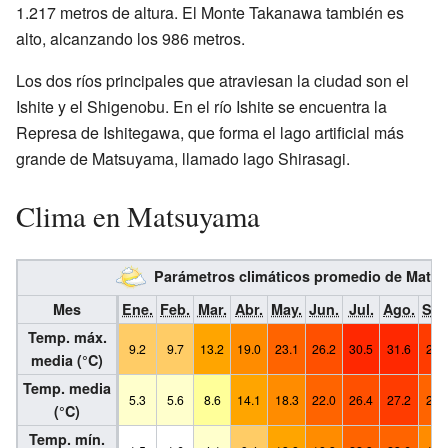
1.217 metros de altura. El Monte Takanawa también es
alto, alcanzando los 986 metros.
Los dos ríos principales que atraviesan la ciudad son el
Ishite y el Shigenobu. En el río Ishite se encuentra la
Represa de Ishitegawa, que forma el lago artificial más
grande de Matsuyama, llamado lago Shirasagi.
Clima en Matsuyama
Parámetros climáticos promedio de Mat
Mes
Ene.
Feb.
Mar.
Abr.
May.
Jun.
Jul.
Ago.
Sep
Temp. máx.
9.2
9.7
13.2
19.0
23.1
26.2
30.5
31.6
27.
media (°C)
Temp. media
5.3
5.6
8.6
14.1
18.3
22.0
26.4
27.2
23.
(°C)
Temp. mín.