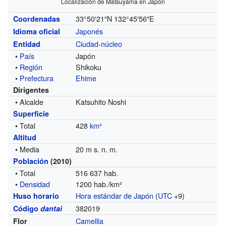
Localización de Matsuyama en Japón
33°50′21″N
132°45′56″E
Coordenadas
Japonés
Idioma oficial
Ciudad-núcleo
Entidad
•
País
Japón
•
Región
Shikoku
•
Prefectura
Ehime
Dirigentes
• Alcalde
Katsuhito Noshi
Superficie
• Total
428
km²
Altitud
• Media
20 m s. n. m.
Población
(2010)
• Total
516 637 hab.
•
Densidad
1200 hab./km²
Hora estándar de Japón
(
UTC
+9)
Huso horario
382019
Código
dantai
Camellia
Flor