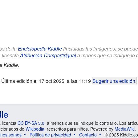
los de la
Enciclopedia Kiddle
(incluidas las imágenes) se puede u
a licencia
Atribución-CompartirIgual
a menos que se indique lo con
a Kiddle.
Última edición el 17 oct 2025, a las 11:19
Sugerir una edición
.
dle
a licencia
CC BY-SA 3.0
, a menos que se indique lo contrario. Los artíc
ccionados de
Wikipedia
, reescritos para niños. Powered by
MediaWiki
.
énes somos
Política de privacidad
Contacto
© 2025 Kiddle.co