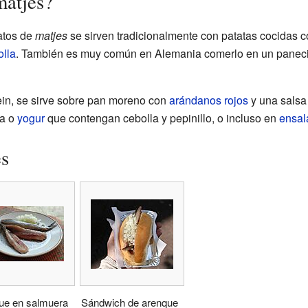
matjes?
latos de
matjes
se sirven tradicionalmente con patatas cocidas co
olla
. También es muy común en Alemania comerlo en un panecill
in, se sirve sobre pan moreno con
arándanos rojos
y una salsa
ma o
yogur
que contengan cebolla y pepinillo, o incluso en
ensal
es
ue en salmuera
Sándwich de arenque