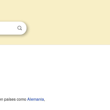
 en países como
Alemania
,