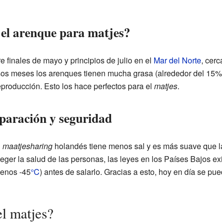
el arenque para matjes?
 finales de mayo y principios de julio en el
Mar del Norte
, cer
sos meses los arenques tienen mucha grasa (alrededor del 15
reproducción. Esto los hace perfectos para el
matjes
.
eparación y seguridad
l
maatjesharing
holandés tiene menos sal y es más suave que la
eger la salud de las personas, las leyes en los Países Bajos e
menos -45
°C
) antes de salarlo. Gracias a esto, hoy en día se p
l matjes?