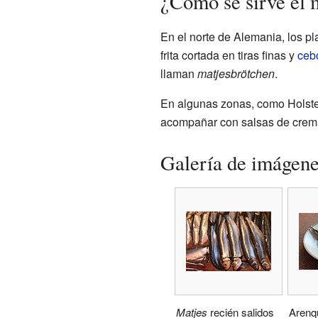
¿Cómo se sirve el 
En el norte de Alemania, los p
frita cortada en tiras finas y
ceb
llaman
matjesbrötchen
.
En algunas zonas, como Holste
acompañar con salsas de cre
Galería de imágen
Matjes
recién salidos
Arenq