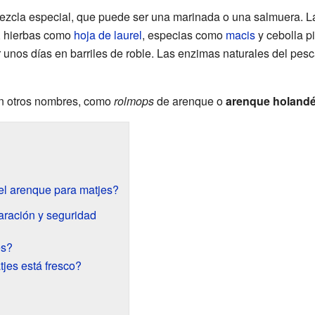
ezcla especial, que puede ser una marinada o una salmuera. L
ar, hierbas como
hoja de laurel
, especias como
macis
y cebolla p
 unos días en barriles de roble. Las enzimas naturales del p
n otros nombres, como
rolmops
de arenque o
arenque holand
l arenque para matjes?
aración y seguridad
es?
jes está fresco?