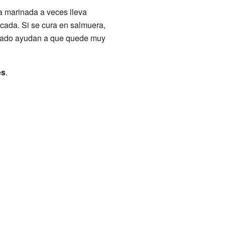
a marinada a veces lleva
icada. Si se cura en salmuera,
escado ayudan a que quede muy
és
.