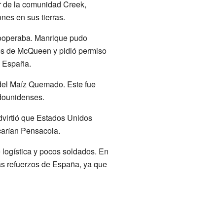
r de la comunidad Creek,
ones en sus tierras.
cooperaba. Manrique pudo
nes de McQueen y pidió permiso
o España.
 del Maíz Quemado. Este fue
adounidenses.
advirtió que Estados Unidos
carían Pensacola.
logística y pocos soldados. En
ás refuerzos de España, ya que