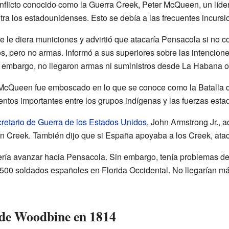
onflicto conocido como la Guerra Creek, Peter McQueen, un líde
ntra los estadounidenses. Esto se debía a las frecuentes incursi
 le diera municiones y advirtió que atacaría Pensacola si no 
os, pero no armas. Informó a sus superiores sobre las intencio
n embargo, no llegaron armas ni suministros desde La Habana 
de McQueen fue emboscado en lo que se conoce como la Batalla
entos importantes entre los grupos indígenas y las fuerzas est
retario de Guerra de los Estados Unidos
, John Armstrong Jr., 
ón Creek. También dijo que si España apoyaba a los Creek, ata
ría avanzar hacia Pensacola. Sin embargo, tenía problemas de 
500 soldados españoles en Florida Occidental. No llegarían m
 de Woodbine en 1814