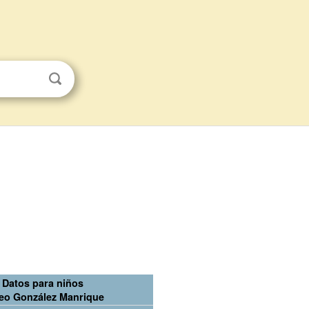
Datos para niños
eo González Manrique