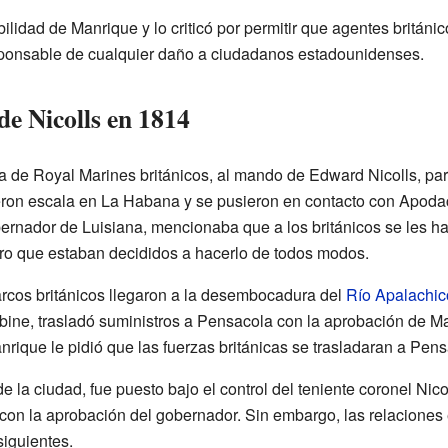
ilidad de Manrique y lo criticó por permitir que agentes britán
esponsable de cualquier daño a ciudadanos estadounidenses.
de Nicolls en 1814
za de Royal Marines británicos, al mando de Edward Nicolls, part
cieron escala en La Habana y se pusieron en contacto con Apoda
bernador de Luisiana, mencionaba que a los británicos se les 
o que estaban decididos a hacerlo de todos modos.
arcos británicos llegaron a la desembocadura del
Río Apalachic
bine, trasladó suministros a Pensacola con la aprobación de M
rique le pidió que las fuerzas británicas se trasladaran a Pens
e la ciudad, fue puesto bajo el control del teniente coronel Nico
 con la aprobación del gobernador. Sin embargo, las relaciones 
siguientes.