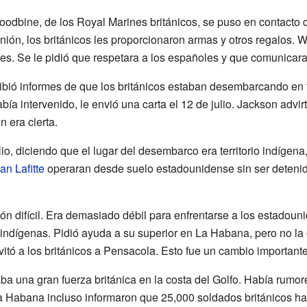
odbine, de los Royal Marines británicos, se puso en contacto
ión, los británicos les proporcionaron armas y otros regalos.
s. Se le pidió que respetara a los españoles y que comunicara 
bió informes de que los británicos estaban desembarcando en t
bía intervenido, le envió una carta el 12 de julio. Jackson advi
n era cierta.
io, diciendo que el lugar del desembarco era territorio indígena
an Lafitte
operaran desde suelo estadounidense sin ser detenid
ón difícil. Era demasiado débil para enfrentarse a los estadou
 indígenas. Pidió ayuda a su superior en La Habana, pero no la
vitó a los británicos a Pensacola. Esto fue un cambio importante
 una gran fuerza británica en la costa del Golfo. Había rumo
a Habana incluso informaron que 25,000 soldados británicos h