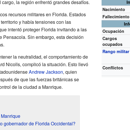
 cargo, la región enfrentó grandes desafíos.
I
Nacimiento
os recursos militares en Florida. Estados
Fallecimiento
erritorio y había tensiones con las
In
e intentó proteger Florida invitando a las
Ocupación
 de Pensacola. Sin embargo, esta decisión
Cargos
s.
ocupados
Rango militar
ner la neutralidad, el comportamiento de
 Nicolls, complicó la situación. Esto llevó
Conflictos
estadounidense
Andrew Jackson
, quien
pués de que las fuerzas británicas se
control de la ciudad a Manrique.
de Manrique
 gobernador de Florida Occidental?