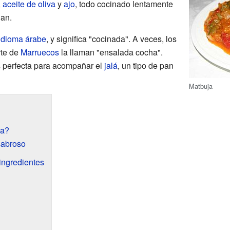
,
aceite de oliva
y
ajo
, todo cocinado lentamente
lan.
idioma árabe
, y significa "cocinada". A veces, los
rte de
Marruecos
la llaman "ensalada cocha".
es perfecta para acompañar el
jalá
, un tipo de pan
Matbuja
ja?
sabroso
ingredientes