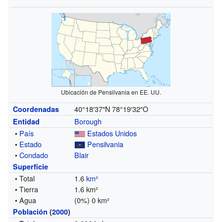
Ubicación de Pensilvania en EE. UU.
40°18′37″N
78°19′32″O
Coordenadas
Borough
Entidad
•
País
Estados Unidos
•
Estado
Pensilvania
•
Condado
Blair
Superficie
• Total
1.6
km²
• Tierra
1.6 km²
• Agua
(0%) 0 km²
Población
(
2000
)