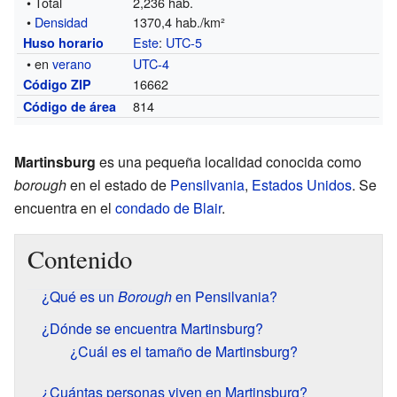
• Total
2,236 hab.
•
Densidad
1370,4 hab./km²
Este
:
UTC-5
Huso horario
• en
verano
UTC-4
16662
Código ZIP
814
Código de área
Martinsburg
es una pequeña localidad conocida como
borough
en el estado de
Pensilvania
,
Estados Unidos
. Se
encuentra en el
condado de Blair
.
Contenido
¿Qué es un
Borough
en Pensilvania?
¿Dónde se encuentra Martinsburg?
¿Cuál es el tamaño de Martinsburg?
¿Cuántas personas viven en Martinsburg?