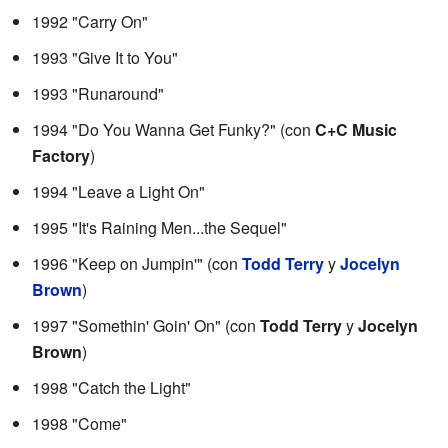
1992 "Carry On"
1993 "Give It to You"
1993 "Runaround"
1994 "Do You Wanna Get Funky?" (con
C+C Music
Factory
)
1994 "Leave a Light On"
1995 "It's Raining Men...the Sequel"
1996 "Keep on Jumpin'" (con
Todd Terry
y
Jocelyn
Brown
)
1997 "Somethin' Goin' On" (con
Todd Terry
y
Jocelyn
Brown
)
1998 "Catch the Light"
1998 "Come"