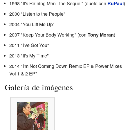
1998 "It's Raining Men...the Sequel" (dueto con
RuPaul
)
2000 "Listen to the People"
2004 "You Lift Me Up"
2007 "Keep Your Body Working" (con
Tony Moran
)
2011 "I've Got You"
2013 "It's My Time"
2014 "I'm Not Coming Down Remix EP & Power Mixes
Vol 1 & 2 EP"
Galería de imágenes