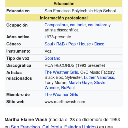
Educación
San Francisco Polytechnic High School
Educada en
Información profesional
Compositora
,
cantante
,
cantautora
y
Ocupación
artista discográfica
1978-presente
Años activa
Soul
/
R&B
/
Pop
/
House
/
Disco
Género
Voz
Instrumento
Soprano
Tipo de voz
RCA RECORDS (1993-presente)
Discográfica
The Weather Girls
, C+C Music Factory,
Artistas
Black Box, Sylvester,
Luther Vandross
,
relacionados
Tony Moran,
Marvin Gaye
,
Stevie
Wonder
,
RuPaul
The Weather Girls
Miembro de
www.marthawash.com
Sitio web
Martha Elaine Wash
(nacida el 28 de diciembre de 1953
en
San Francisco
,
California
,
Estados Unidos
) es una