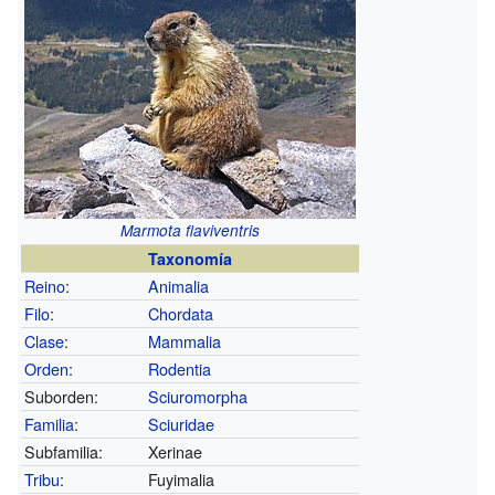
Marmota flaviventris
Taxonomía
Reino
:
Animalia
Filo
:
Chordata
Clase
:
Mammalia
Orden
:
Rodentia
Suborden:
Sciuromorpha
Familia
:
Sciuridae
Subfamilia:
Xerinae
Tribu
:
Fuyimalia