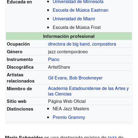
Universidad de Minnesota
Educada en
Escuela de Música Eastman
Universidad de Miami
Escuela de Música Frost
Información profesional
directora de big band
,
compositora
Ocupación
jazz contemporáneo
Género
Piano
Instrumento
ArtistShare
Discográfica
Artistas
Gil Evans
,
Bob Brookmeyer
relacionados
Academia Estadounidense de las Artes y
Miembro de
las Ciencias
Página Web Oficial
Sitio web
NEA Jazz Masters
Distinciones
Premio Grammy
Maria Schneider
es una destacada música de
jazz
de