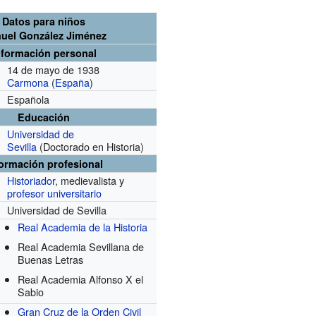
Datos para niños
uel González Jiménez
nformación personal
14 de mayo de 1938
Carmona
(
España
)
Española
Educación
Universidad de
Sevilla
(Doctorado en Historia)
formación profesional
Historiador
, medievalista y
profesor universitario
Universidad de Sevilla
Real Academia de la Historia
Real Academia Sevillana de
Buenas Letras
Real Academia Alfonso X el
Sabio
Gran Cruz de la Orden Civil