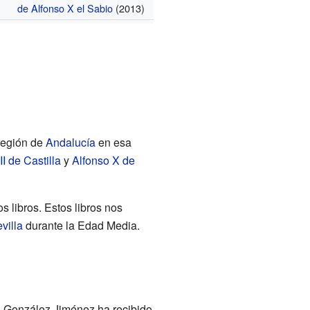
de Alfonso X el Sabio
(2013)
región de
Andalucía
en esa
I de Castilla
y
Alfonso X de
s libros. Estos libros nos
villa
durante la Edad Media.
l González Jiménez ha recibido