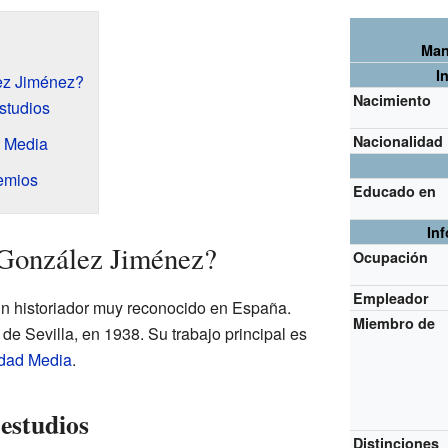
Man
I
ez Jiménez?
Nacimiento
studios
Nacionalidad
d Media
emios
Educado en
In
González Jiménez?
Ocupación
Empleador
 historiador muy reconocido en España.
Miembro de
e Sevilla, en 1938. Su trabajo principal es
dad Media
.
estudios
Distinciones