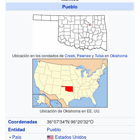
Pueblo
Ubicación en los condados de
Creek
,
Pawnee
y
Tulsa
en
Oklahoma
Ubicación de Oklahoma en EE. UU.
36°07′34″N
96°20′32″O
Coordenadas
Pueblo
Entidad
•
País
Estados Unidos