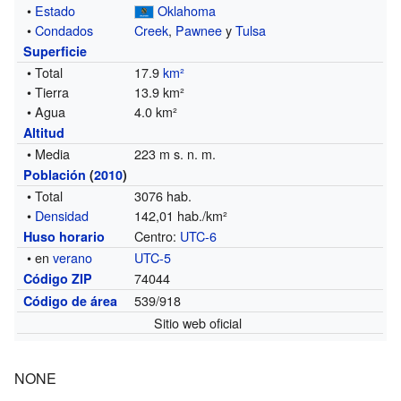
•
Estado
Oklahoma
•
Condados
Creek
,
Pawnee
y
Tulsa
Superficie
• Total
17.9
km²
• Tierra
13.9 km²
• Agua
4.0 km²
Altitud
• Media
223 m s. n. m.
Población
(
2010
)
• Total
3076 hab.
•
Densidad
142,01 hab./km²
Centro:
UTC-6
Huso horario
• en
verano
UTC-5
74044
Código ZIP
539/918
Código de área
Sitio web oficial
NONE