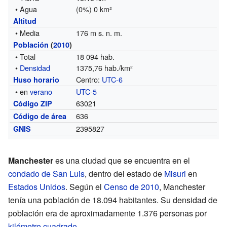
• Agua
(0%) 0 km²
Altitud
• Media
176 m s. n. m.
Población
(
2010
)
• Total
18 094 hab.
•
Densidad
1375,76 hab./km²
Centro:
UTC-6
Huso horario
• en
verano
UTC-5
63021
Código ZIP
636
Código de área
2395827
GNIS
Manchester
es una ciudad que se encuentra en el
condado de San Luis
, dentro del estado de
Misuri
en
Estados Unidos
. Según el
Censo de 2010
, Manchester
tenía una población de 18.094 habitantes. Su densidad de
población era de aproximadamente 1.376 personas por
kilómetro cuadrado
.