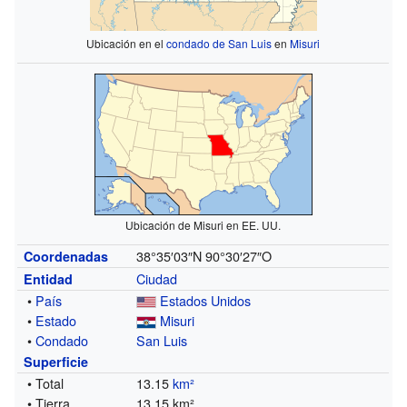
Ubicación en el
condado de San Luis
en
Misuri
Ubicación de Misuri en EE. UU.
38°35′03″N
90°30′27″O
Coordenadas
Ciudad
Entidad
•
País
Estados Unidos
•
Estado
Misuri
•
Condado
San Luis
Superficie
• Total
13.15
km²
• Tierra
13.15 km²