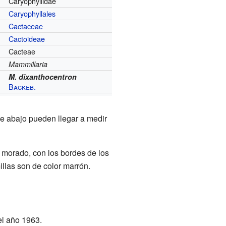
Caryophyllidae
Caryophyllales
Cactaceae
Cactoideae
Cacteae
Mammillaria
M. dixanthocentron
Backeb.
de abajo pueden llegar a medir
a morado, con los bordes de los
illas son de color marrón.
l año 1963.