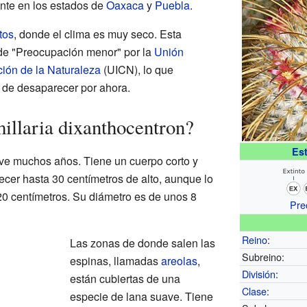
ente en los estados de
Oaxaca
y
Puebla
.
tos
, donde el clima es muy seco. Esta
 de "Preocupación menor" por la
Unión
ción de la Naturaleza
(UICN), lo que
o de desaparecer por ahora.
llaria dixanthocentron?
Es
ive muchos años. Tiene un cuerpo corto y
ecer hasta 30 centímetros de alto, aunque lo
 centímetros. Su diámetro es de unos 8
Pre
Reino
:
Las zonas de donde salen las
Subreino:
espinas, llamadas
areolas
,
División
:
están cubiertas de una
Clase
:
especie de lana suave. Tiene