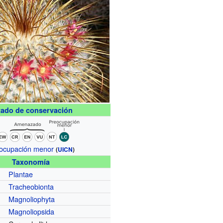
tado de conservación
ocupación menor
(
UICN
)
Taxonomía
Plantae
Tracheobionta
Magnoliophyta
Magnoliopsida