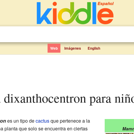
Web
Imágenes
English
a dixanthocentron para niñ
ron
es un tipo de
cactus
que pertenece a la
na planta que solo se encuentra en ciertas
Mammi