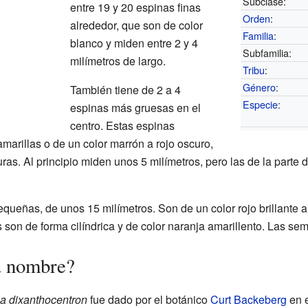
Subclase:
entre 19 y 20 espinas finas
Orden
:
alrededor, que son de color
Familia
:
blanco y miden entre 2 y 4
Subfamilia:
milímetros de largo.
Tribu
:
Género
:
También tiene de 2 a 4
Especie
:
espinas más gruesas en el
centro. Estas espinas
marillas o de un color marrón a rojo oscuro,
s. Al principio miden unos 5 milímetros, pero las de la parte 
equeñas, de unos 15 milímetros. Son de un color rojo brillante 
s son de forma cilíndrica y de color naranja amarillento. Las sem
u nombre?
a dixanthocentron
fue dado por el botánico
Curt Backeberg
en e