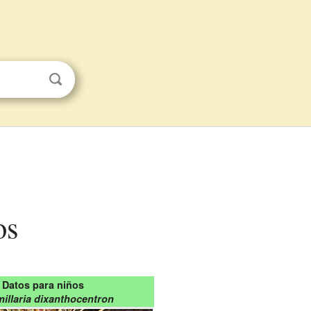
os
Datos para niños
llaria dixanthocentron