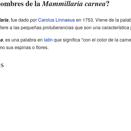
nombres de la
?
Mammillaria carnea
aria
, fue dado por
Carolus Linnaeus
en 1753. Viene de la pala
efiere a las pequeñas protuberancias que son una característica p
ea
, es una palabra en
latín
que significa "con el color de la carne
mo sus espinas o flores.
es