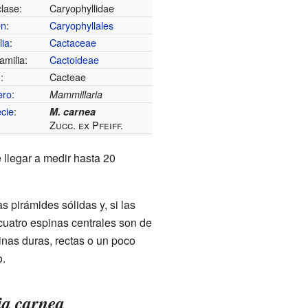
lase:
Caryophyllidae
en
:
Caryophyllales
lia
:
Cactaceae
amilia:
Cactoideae
u
:
Cacteae
ero
:
Mammillaria
cie
:
M. carnea
Zucc. ex Pfeiff.
 llegar a medir hasta 20
 pirámides sólidas y, si las
cuatro espinas centrales son de
inas duras, rectas o un poco
o.
a carnea