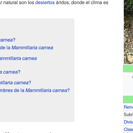
r natural son los
desiertos
áridos, donde el clima es
carnea
?
 de la
Mammillaria carnea
mmillaria carnea
a carnea
?
llaria carnea
?
ombres de la
Mammillaria carnea
?
Rein
Subr
Divis
Clas