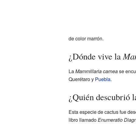
de color marrón.
Mam
¿Dónde vive la
La
Mammillaria carnea
se encu
Querétaro y
Puebla
.
¿Quién descubrió 
Esta especie de cactus fue desc
libro llamado
Enumeratio Diag