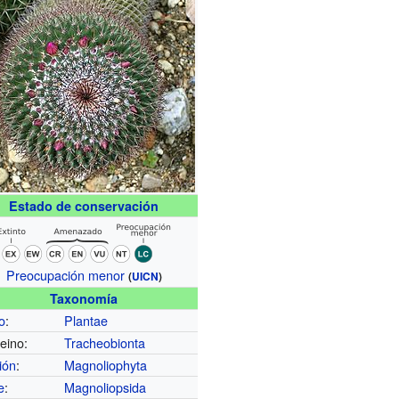
Estado de conservación
Preocupación menor
(
UICN
)
Taxonomía
o
:
Plantae
eino:
Tracheobionta
ión
:
Magnoliophyta
e
:
Magnoliopsida