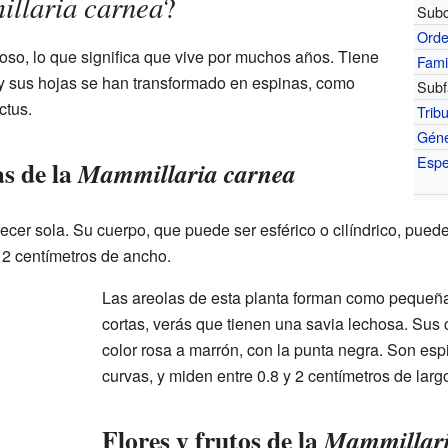
llaria carnea
?
Subc
Ord
so, lo que significa que vive por muchos años. Tiene
Fami
 y sus hojas se han transformado en espinas, como
Subf
ctus.
Trib
Gén
Espe
as de la
Mammillaria carnea
ecer sola. Su cuerpo, que puede ser esférico o cilíndrico, puede
 12 centímetros de ancho.
Las areolas de esta planta forman como pequeñas
cortas, verás que tienen una savia lechosa. Sus 
color rosa a marrón, con la punta negra. Son esp
curvas, y miden entre 0.8 y 2 centímetros de larg
Flores y frutos de la
Mammillari