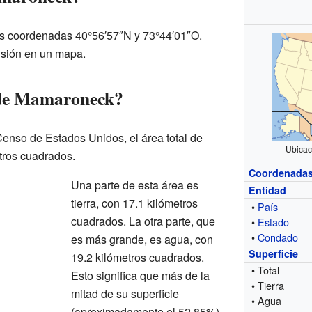
s coordenadas 40°56′57″N y 73°44′01″O.
isión en un mapa.
 de Mamaroneck?
Censo de Estados Unidos, el área total de
Ubicac
tros cuadrados.
Coordenada
Una parte de esta área es
Entidad
tierra, con 17.1 kilómetros
•
País
cuadrados. La otra parte, que
•
Estado
•
Condado
es más grande, es agua, con
Superficie
19.2 kilómetros cuadrados.
• Total
Esto significa que más de la
• Tierra
mitad de su superficie
• Agua
(aproximadamente el 52.85%)