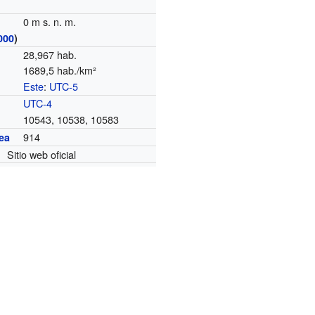
0 m s. n. m.
000
)
28,967 hab.
1689,5 hab./km²
Este
:
UTC-5
o
UTC-4
10543, 10538, 10583
914
ea
Sitio web oficial