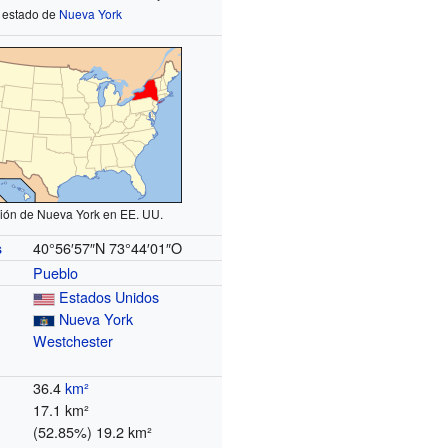
estado de
Nueva York
ión de Nueva York en EE. UU.
40°56′57″N
73°44′01″O
s
Pueblo
Estados Unidos
Nueva York
Westchester
36.4
km²
17.1 km²
(52.85%) 19.2 km²